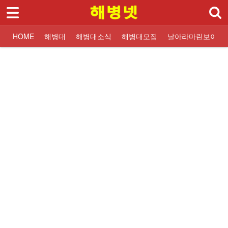
로그인
회원가입
Sketchbook5, 스케치북5
HOME
HOME
해병대
해병대소식
해병대모집
날아라마린보이
해병대
대한민국해병대
교휸단소식
해병대입대 Q&A
해병닷컴 해병대소식
대한민국해병대
교훈단일정
해병대교육훈련단
해병대교육훈련단
자유게시판
해군해병대 소식
훈련병사진
질문과답변
해병대역사
날아라마린보이
훈련병 응원게시판
날아라마린보이
해병대자료
해병대소식
Sketchbook5, 스케치북5
해병대모집
날아라마린보이
해병대사진 복원보정
교육훈련단 소식
- 교휸단소식
- 교훈단일정
- 훈련병사진