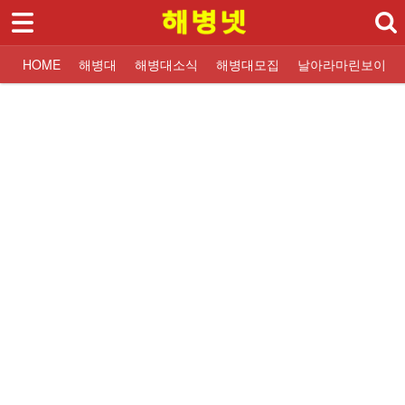
로그인
회원가입
HOME
HOME
해병대
해병대소식
해병대모집
날아라마린보이
해병대
대한민국해병대
교휸단소식
해병대입대 Q&A
해병닷컴 해병대소식
대한민국해병대
교훈단일정
해병대교육훈련단
해병대교육훈련단
자유게시판
해군해병대 소식
훈련병사진
질문과답변
해병대역사
날아라마린보이
훈련병 응원게시판
날아라마린보이
해병대자료
해병대소식
해병대모집
날아라마린보이
해병대사진 복원보정
교육훈련단 소식
- 교휸단소식
- 교훈단일정
- 훈련병사진