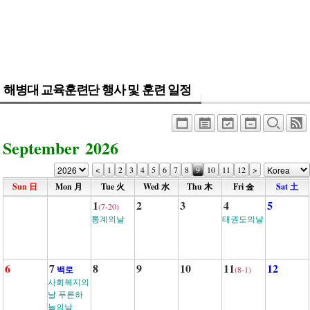
- 훈련병 응원게시판
커뮤니티
해병대블로그
해병대 교육훈련단 행사 및 훈련 일정
링크
September 2026
<
1
2
3
4
5
6
7
8
9
10
11
12
>
Sun 日
Mon 月
Tue 火
Wed 水
Thu 木
Fri 金
Sat 土
1
2
3
4
5
(7-20)
통계의날
태권도의날
6
7
8
9
10
11
12
백로
(8-1)
사회복지의
날 푸른하
늘의날