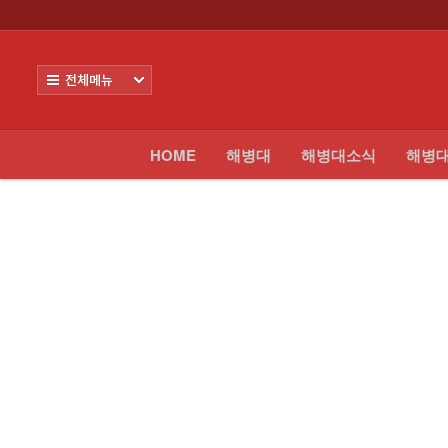
로그인
회원가입
Sketchbook5, 스케치북5
HOME
전체보기
해병대
해병대소식
HOME
해병대
해병대소식
해병
Sketchbook5, 스케치북5
해병대모집
날아라마린보이
해병대사진 복원보정
교육훈련단 소식
- 교휸단소식
- 교훈단일정
- 훈련병사진