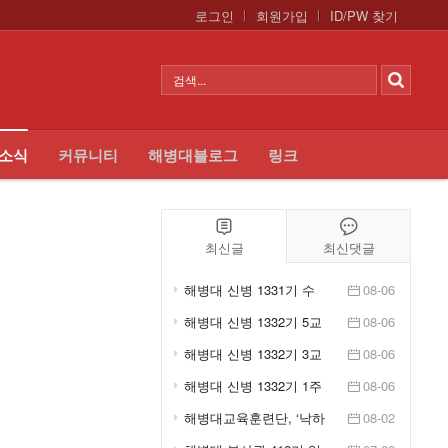
로그인
회원가입
ID/PW 찾기
 소식
커뮤니티
해병대블로그
링크
최신글
최신댓글
해병대 신병 1331기 수
08-06
료식 - KFN LIVE
해병대 신병 1332기 5교
08-06
육대 1주차 훈련사진 -
해병대 신병 1332기 3교
08-06
...
육대 1주차 훈련사진 -
해병대 신병 1332기 1주
08-06
...
차 훈련사진 - 입소식
해병대교육훈련단, ‘낙하
08-02
산 정비포장 교육’ 실시