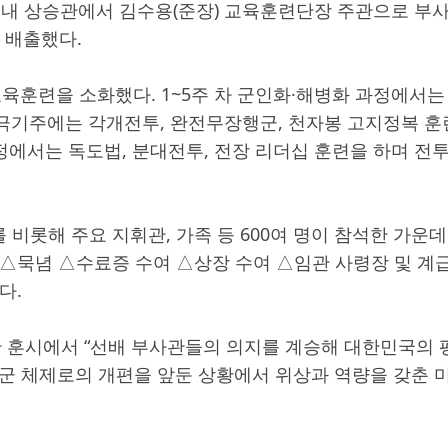
 내 상승관에서 김수용(준장) 교육훈련단장 주관으로 부
을 배출했다.
 교육훈련을 소화했다. 1~5주 차 군인화·해병화 과정에서는
차 극기주에는 각개전투, 완전무장행군, 천자봉 고지정복 
 과정에서는 독도법, 분대전투, 전장 리더십 훈련을 하며 
비롯해 주요 지휘관, 가족 등 600여 명이 참석한 가운데
△묵념 △수료증 수여 △상장 수여 △임관 사령장 및 계
다.
 훈시에서 “선배 부사관들의 의지를 계승해 대한민국의 
4군 체제로의 개편을 앞둔 상황에서 위상과 역량을 갖춘 