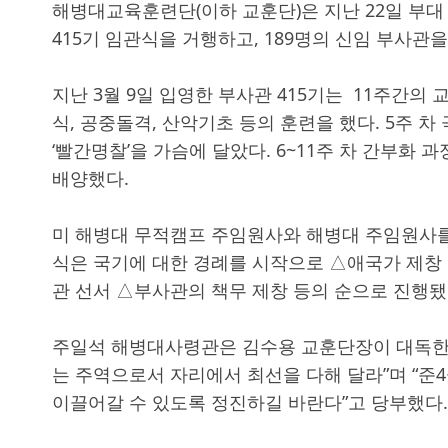
해병대교육훈련단(이하 교훈단)은 지난 22일 부대
415기 임관식을 거행하고, 189명의 신임 부사관
지난 3월 9일 입영한 부사관 415기는 11주간의
식, 공중돌격, 산악기초 등의 훈련을 했다. 5주 
‘빨간명찰’을 가슴에 달았다. 6~11주 차 간부화
배양했다.
미 해병대 무적캠프 주임원사와 해병대 주임원사를 
식은 국기에 대한 경례를 시작으로 △애국가 제창 
관 선서 △부사관의 책무 제창 등의 순으로 진행됐
주일석 해병대사령관은 김수용 교훈단장이 대독한
는 주역으로서 자리에서 최선을 다해 달라”며 “준
이끌어갈 수 있도록 정진하길 바란다”고 당부했다.