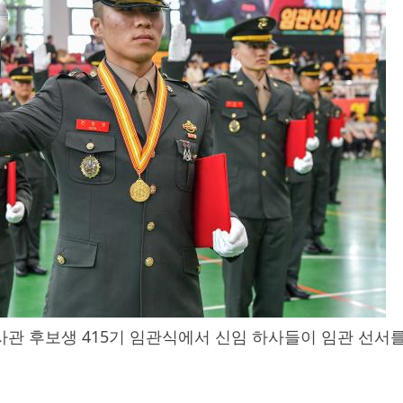
관 후보생 415기 임관식에서 신임 하사들이 임관 선서를