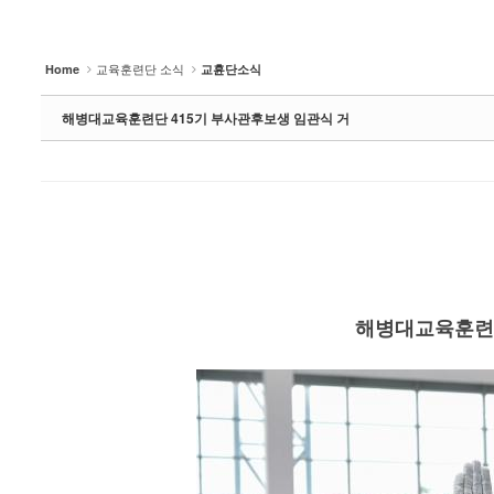
- 훈련병 응원게시판
교육훈련단 소식
Home
교휸단소식
커뮤니티
해병대교육훈련단 415기 부사관후보생 임관식 거
해병대블로그
링크
해병대교육훈련단