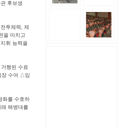
사관 후보생
 전투체력, 제
훈련을 마치고
전투지휘 능력을
 거행된 수료
급장 수여 △임
평화를 수호하
미래 해병대를