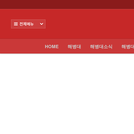
로그인
회원가입
HOME
전체보기
해병대
해병대소식
HOME
해병대
해병대소식
해병
해병대모집
날아라마린보이
해병대사진 복원보정
교육훈련단 소식
커뮤니티
해병대블로그
링크