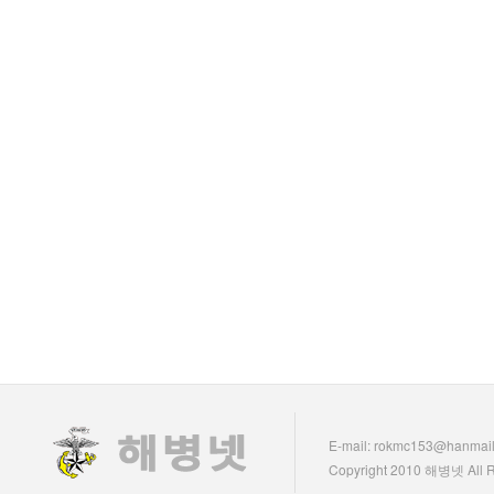
E-mail: rokmc153@hanmail
Copyright 2010 해병넷 All R