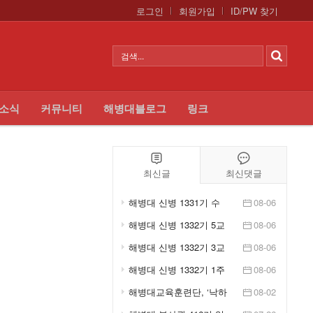
로그인
회원가입
ID/PW 찾기
 소식
커뮤니티
해병대블로그
링크
최신글
최신댓글
해병대 신병 1331기 수
08-06
료식 - KFN LIVE
해병대 신병 1332기 5교
08-06
육대 1주차 훈련사진 -
해병대 신병 1332기 3교
08-06
...
육대 1주차 훈련사진 -
해병대 신병 1332기 1주
08-06
...
차 훈련사진 - 입소식
해병대교육훈련단, ‘낙하
08-02
산 정비포장 교육’ 실시