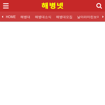
HOME
HOME
해병대
해병대소식
해병대모집
날아라마린보이
해병대
대한민국해병대
교휸단소식
해병대입대 Q&A
해병닷컴 해병대소식
대한민국해병대
교훈단일정
해병대교육훈련단
해병대교육훈련단
자유게시판
해군해병대 소식
훈련병사진
질문과답변
해병대역사
날아라마린보이
훈련병 응원게시판
날아라마린보이
해병대자료
- 대한민국해병대
- 해병대교육훈련단
- 해병대역사
- 해병대자료
- 해병대유튜브
- 갤러리
해병대소식
해병대모집