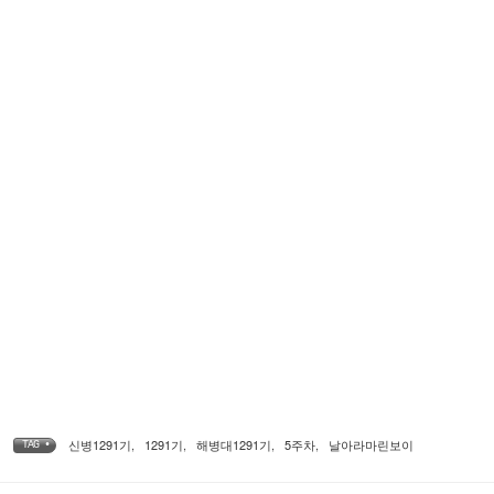
신병1291기
,
1291기
,
해병대1291기
,
5주차
,
날아라마린보이
TAG •