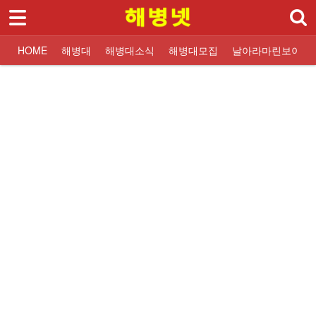
로그인
회원가입
Sketchbook5, 스케치북5
HOME
HOME
해병대
해병대소식
해병대모집
날아라마린보이
해병대
대한민국해병대
교휸단소식
해병대입대 Q&A
해병닷컴 해병대소식
대한민국해병대
교훈단일정
해병대교육훈련단
해병대교육훈련단
자유게시판
해군해병대 소식
훈련병사진
질문과답변
해병대역사
날아라마린보이
훈련병 응원게시판
날아라마린보이
해병대자료
해병대소식
Sketchbook5, 스케치북5
해병대모집
날아라마린보이
해병대사진 복원보정
교육훈련단 소식
커뮤니티
해병대블로그
링크