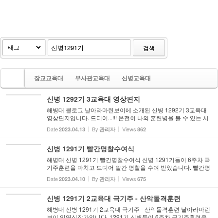
검색
장교교육대
부사관교육대
신병교육대
신병 1292기 3교육대 영상편지
해병대 블로그 날아라마린보이에 소개된 신병 1292기 3교육대
영상편지입니다. 드디어...!!! 온전히 나의 훈련병을 볼 수 있는 시
간!!! 1292기 훈련병들의 영상편지를 공개합니다~! 이들에게 주
Date
By
Views
2023.04.13
관리자
862
어진 시간은 아쉽지만..단 2초!!!! 과연 나의 훈련병은... 어떤 ...
신병 1291기 빨간명찰수여식
해병대 신병 1291기 빨간명찰수여식 신병 1291기들이 6주차 극
기주훈련을 마치고 드디어 빨간 명찰을 수여 받았습니다. 빨간명
찰 바탕의 빨간색은 피와 정열, 용기, 신의 그리고 약동하는 젊음
Date
By
Views
2023.04.10
관리자
675
과 이것을 조국에 바친다는 의미이며 황색 글씨는 해병대는 신성
하...
신병 1291기 2교육대 극기주 - 산악돌격훈련
해병대 신병 1291기 2교육대 극기주 - 산악돌격훈련 날아라마린
보이 임영식작가입니다. 1291기 신병들이 6주차 극기주훈련을