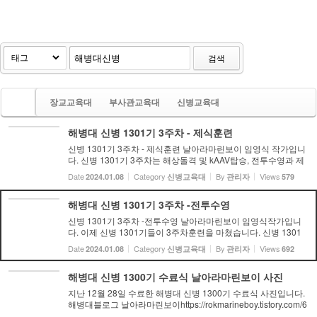
검색
장교교육대
부사관교육대
신병교육대
해병대 신병 1301기 3주차 - 제식훈련
신병 1301기 3주차 - 제식훈련 날아라마린보이 임영식 작가입니
다. 신병 1301기 3주차는 해상돌격 및 kAAV탑승, 전투수영과 제
식훈련 등이 실시되었습니다. 신병 1301기들의 3주차는 제식훈
Date
Category
By
Views
2024.01.08
신병교육대
관리자
579
련과 전투수영훈련을 중심으로 소개해 드리고 훈련모음에는 kAA
V탑승 ...
해병대 신병 1301기 3주차 -전투수영
신병 1301기 3주차 -전투수영 날아라마린보이 임영식작가입니
다. 이제 신병 1301기들이 3주차훈련을 마쳤습니다. 신병 1301
기 3주차 전투수영훈련을 소개해 드립니다. 전투수영훈련에는 5
Date
Category
By
Views
2024.01.08
신병교육대
관리자
692
미터부터 10미터 높이에서 공포심을 이겨내고 물속으로 뛰어 내
려야 하...
해병대 신병 1300기 수료식 날아라마린보이 사진
지난 12월 28일 수료한 해병대 신병 1300기 수료식 사진입니다.
해병대블로그 날아라마린보이https://rokmarineboy.tistory.com/6
691