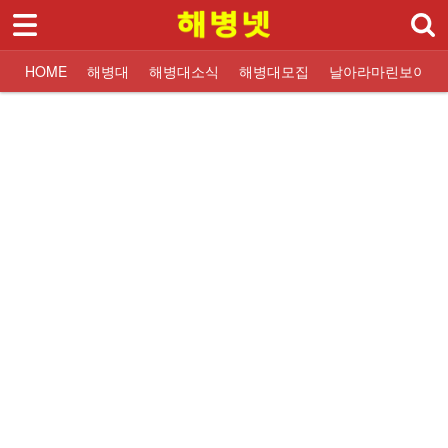
로그인
회원가입
Sketchbook5, 스케치북5
HOME
HOME
해병대
해병대소식
해병대모집
날아라마린보이
해병대
대한민국해병대
교휸단소식
해병대입대 Q&A
해병닷컴 해병대소식
대한민국해병대
교훈단일정
해병대교육훈련단
해병대교육훈련단
자유게시판
해군해병대 소식
훈련병사진
질문과답변
해병대역사
날아라마린보이
훈련병 응원게시판
날아라마린보이
해병대자료
해병대소식
Sketchbook5, 스케치북5
해병대모집
날아라마린보이
해병대사진 복원보정
교육훈련단 소식
커뮤니티
해병대블로그
링크