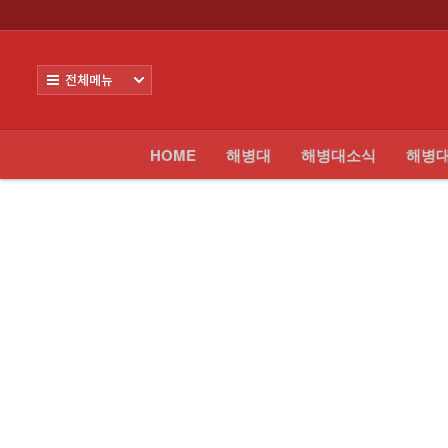
로그인
회원가입
Sketchbook5, 스케치북5
HOME
전체보기
해병대
해병대소식
HOME
해병대
해병대소식
해병
Sketchbook5, 스케치북5
해병대모집
날아라마린보이
해병대사진 복원보정
교육훈련단 소식
커뮤니티
해병대블로그
링크