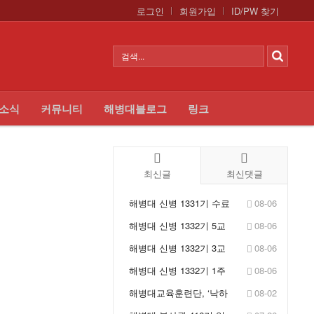
로그인
회원가입
ID/PW 찾기
 소식
커뮤니티
해병대블로그
링크
최신글
최신댓글
해병대 신병 1331기 수료
08-06
식 - KFN LIVE
해병대 신병 1332기 5교
08-06
육대 1주차 훈련사진 - ...
해병대 신병 1332기 3교
08-06
육대 1주차 훈련사진 - ...
해병대 신병 1332기 1주
08-06
차 훈련사진 - 입소식
해병대교육훈련단, ‘낙하
08-02
산 정비포장 교육’ 실시