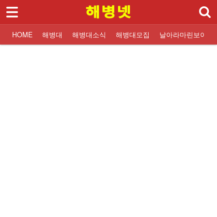
로그인
회원가입
Sketchbook5, 스케치북5
HOME
HOME
해병대
해병대소식
해병대모집
날아라마린보이
해병대
대한민국해병대
교휸단소식
해병대입대 Q&A
해병닷컴 해병대소식
대한민국해병대
교훈단일정
해병대교육훈련단
해병대교육훈련단
자유게시판
해군해병대 소식
훈련병사진
질문과답변
해병대역사
날아라마린보이
훈련병 응원게시판
날아라마린보이
해병대자료
해병대소식
Sketchbook5, 스케치북5
해병대모집
날아라마린보이
해병대사진 복원보정
교육훈련단 소식
커뮤니티
해병대블로그
링크