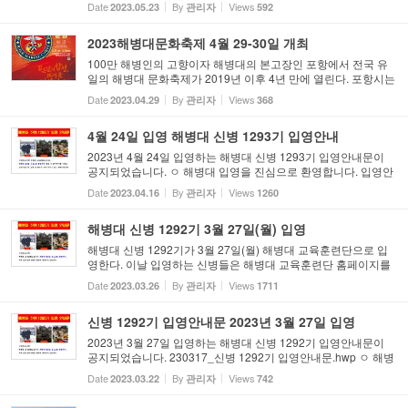
Date
By
Views
2023.05.23
관리자
592
랍니다. ㅇ 주요내용 - 교육훈련단 입영장소 총 2개소로 변경(교
육훈련...
2023해병대문화축제 4월 29-30일 개최
100만 해병인의 고향이자 해병대의 본고장인 포항에서 전국 유
일의 해병대 문화축제가 2019년 이후 4년 만에 열린다. 포항시는
오는 29일부터 30일까지 양일간 해병대 1사단과 오천 해병의 거
Date
By
Views
2023.04.29
관리자
368
리(서문사거리 일원)를 중심으로 전국 유일 '포항 해병대 문화축
제'...
4월 24일 입영 해병대 신병 1293기 입영안내
2023년 4월 24일 입영하는 해병대 신병 1293기 입영안내문이
공지되었습니다. ㅇ 해병대 입영을 진심으로 환영합니다. 입영안
내문을 필히 확인 후 입영바랍니다. ㅇ 주요내용 - 교육훈련단 입
Date
By
Views
2023.04.16
관리자
1260
영장소 총 2개소로 변경(교육훈련단 정문, 군수단 정문) - 기존
교...
해병대 신병 1292기 3월 27일(월) 입영
해병대 신병 1292기가 3월 27일(월) 해병대 교육훈련단으로 입
영한다. 이날 입영하는 신병들은 해병대 교육훈련단 홈페이지를
통해 공지된 신병 1292기 입영안내문 을 참고하여 입영하면 된
Date
By
Views
2023.03.26
관리자
1711
다. 교육훈련단 입영장소는 기존 교육훈련단 정문 1개소로 입영
하여 ...
신병 1292기 입영안내문 2023년 3월 27일 입영
2023년 3월 27일 입영하는 해병대 신병 1292기 입영안내문이
공지되었습니다. 230317_신병 1292기 입영안내문.hwp ㅇ 해병
대 입영을 진심으로 환영합니다. 입영안내문을 필히 확인 후 입영
Date
By
Views
2023.03.22
관리자
742
바랍니다. ㅇ 주요내용 - 교육훈련단 입영장소 총 2개소로 변경
(교육훈...