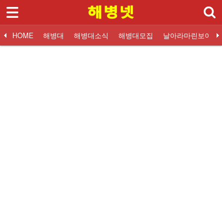
로그인
회원가입
Sketchbook5, 스케치북5
HOME
HOME
해병대
해병대소식
해병대모집
날아라마린보이
해병대
대한민국해병대
교휸단소식
해병대입대 Q&A
해병닷컴 해병대소식
대한민국해병대
교훈단일정
해병대교육훈련단
해병대교육훈련단
자유게시판
해군해병대 소식
훈련병사진
질문과답변
해병대역사
날아라마린보이
훈련병 응원게시판
날아라마린보이
해병대자료
해병대소식
Sketchbook5, 스케치북5
해병대모집
날아라마린보이
해병대사진 복원보정
교육훈련단 소식
커뮤니티
해병대블로그
링크