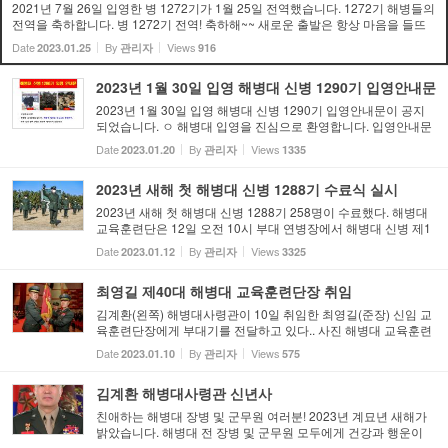
2021년 7월 26일 입영한 병 1272기가 1월 25일 전역했습니다. 1272기 해병들의
전역을 축하합니다. 병 1272기 전역! 축하해~~ 새로운 출발은 항상 마음을 들뜨
게 만드는데요! 오늘은 새해 첫 걸음을 내딛는 병1272기의 명예로운 전역식날입
Date
By
Views
2023.01.25
관리자
916
니다. 2021년 7월 26...
2023년 1월 30일 입영 해병대 신병 1290기 입영안내문
2023년 1월 30일 입영 해병대 신병 1290기 입영안내문이 공지
되었습니다. ㅇ 해병대 입영을 진심으로 환영합니다. 입영안내문
을 필히 확인 후 입영바랍니다. ㅇ 주요내용 - 교육훈련단 입영장
Date
By
Views
2023.01.20
관리자
1335
소 총 2개소로 변경(교육훈련단 정문, 군수단 정문) - 기존 교육
훈...
2023년 새해 첫 해병대 신병 1288기 수료식 실시
2023년 새해 첫 해병대 신병 1288기 258명이 수료했다. 해병대
교육훈련단은 12일 오전 10시 부대 연병장에서 해병대 신병 제1
288기 수료식을 실시했다. 이날 수료식은 국방뉴스 유튜브 채널
Date
By
Views
2023.01.12
관리자
3325
등을 통해 온라인으로도 생중계됐으며, 국기에 대한 경례, 애국가
제...
최영길 제40대 해병대 교육훈련단장 취임
김계환(왼쪽) 해병대사령관이 10일 취임한 최영길(준장) 신임 교
육훈련단장에게 부대기를 전달하고 있다.. 사진 해병대 교육훈련
단 제공 최영길(준장, 해사 48기) 제40대 해병대 교육훈련단장이
Date
By
Views
2023.01.10
관리자
575
10일 취임했다. 최영길 해병대 교육훈련단장은 1994년 임관해
해...
김계환 해병대사령관 신년사
친애하는 해병대 장병 및 군무원 여러분! 2023년 계묘년 새해가
밝았습니다. 해병대 전 장병 및 군무원 모두에게 건강과 행운이
함께하기를 기원합니다. 2022년은 우리 해병대가 위기와 도전 속