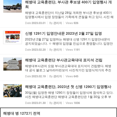
해병대 교육훈련단, 부사관 후보생 400기 입영행사 개
최
해병대 교육훈련단이 지난달 28일 개최한 부사관 후보생 400기
입영행사에서 입영 장정들이 가족에게 큰절을 하고 있다. 사진 해
병대교육훈련단 제공 해병대 교육훈련단은 2월 28일 김성은관에
Date
By
Views
2023.03.01
관리자
926
서 부사관 후보생 400기 150명의 입영 행사를 개최했다. 해병대
가 ...
신병 1291기 입영안내문 2023년 2월 27일 입영
2023년 2월 27일 입영하는 해병대 신병 1291기 입영안내문이
공지되었습니다. ㅇ 해병대 입영을 진심으로 환영합니다. 입영안
내문을 필히 확인 후 입영바랍니다. ㅇ 주요내용 - 교육훈련단 입
Date
By
Views
2023.02.20
관리자
1191
영장소 총 2개소로 변경(교육훈련단 정문, 군수단 정문) - 기존
교...
해병대 교육훈련단 부사관교육대대 표지석 건립
해병대부사관의 요람 부사관교육대대 표지석이 건립됐다. 해병
대 공식 블로그 날아라마린보이 사진작가인 임영식작가의 추진
으로 건립된 해병대부사관의 요람 부사관교육대대 표지석은 해
Date
By
Views
2023.02.19
관리자
645
병대 교육훈련단 부사관교육대대에 입구에 17일 오전 세워졌다.
이번 간...
해병대 교육훈련단, 2023년 첫 신병 1290기 입영행사
30일(월) 입영한 해병 1290기 장정들이 입영식에 참석하고 있다.
사진 해병대교육훈련단 해병대 교육훈련단은 1월 30일 오후 부
대 행사 연병장에서 올해 첫 신병 입영식을 거행했다고 밝혔다.
Date
By
Views
2023.01.30
관리자
1836
이번 입영 행사는 입영 장정 1100여 명이 참석한 가운데 코로나1
9 ...
해병대 병 1272기 전역