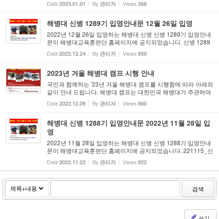
Date
By
Views
2023.01.01
관리자
268
에서 큰 성과를 이룬 한 해였습니다. 올해도 변함없이 해병대 발...
해병대 신병 1289기 입영안내문 12월 26일 입영
2022년 12월 26일 입영하는 해병대 신병 신병 1289기 입영안내
문이 해병대교육훈련단 홈페이지에 공지되었습니다. 신병 1289
기 입영안내문.hwp ㅇ 해병대 입영을 진심으로 환영합니다. 입영
Date
By
Views
2022.12.24
관리자
950
안내문을 필히 확인 후 입영바랍니다. ㅇ 주요내용 - 교육훈련단
정문...
2023년 겨울 해병대 캠프 시행 안내
국민과 함께하는 '23년 겨울 해병대 캠프를 시행함에 따라 아래와
같이 안내 드립니다. 해병대 캠프는 대한민국 해병대가 주관하여
국민을 대상으로 건전한 국가관과 안보관을 확립하고, 참가자들
Date
By
Views
2022.12.09
관리자
980
의 협동심ㆍ단합력을 배양함으로써 미래우수자원의 해병대로의
...
해병대 신병 1288기 입영안내문 2022년 11월 28일 입
영
2022년 11월 28일 입영하는 해병대 신병 신병 1288기 입영안내
문이 해병대교육훈련단 홈페이지에 공지되었습니다. 221115_신
병 1288기 입영안내문.hwp ㅇ 해병대 입영을 진심으로 환영합니
Date
By
Views
2022.11.22
관리자
922
다. 입영안내문을 필히 확인 후 입영바랍니다. ㅇ 주요내용 - 교육
훈련...
검색
쓰기