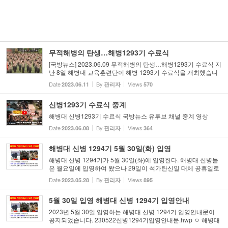
무적해병의 탄생…해병1293기 수료식
[국방뉴스] 2023.06.09 무적해병의 탄생…해병1293기 수료식 지
난 8일 해병대 교육훈련단이 해병 1293기 수료식을 개최했습니
다. 수료식에는 가족과 친구들이 함께하며 정예해병 탄생을 축하
Date
By
Views
2023.06.11
관리자
570
했습니다. 조다니엘 기잡니다. 지난 8일 해병대 교육훈련단. 해병
129...
신병1293기 수료식 중계
해병대 신병1293기 수료식 국방뉴스 유투브 채널 중계 영상
Date
By
Views
2023.06.08
관리자
364
해병대 신병 1294기 5월 30일(화) 입영
해병대 신병 1294기가 5월 30일(화)에 입영한다. 해병대 신병들
은 월요일에 입영하여 왔으나 29일이 석가탄신일 대체 공휴일로
지정됨에 따라 1294기는 화요일인 30일에 입영하게 된다. 해병
Date
By
Views
2023.05.28
관리자
895
대 신병 1294기 입영 안내문은 아래 링크를 참고하면 된다. 5월 3
0일...
5월 30일 입영 해병대 신병 1294기 입영안내
2023년 5월 30일 입영하는 해병대 신병 1294기 입영안내문이
공지되었습니다. 230522신병1294기입영안내문.hwp ㅇ 해병대
입영을 진심으로 환영합니다. 입영안내문을 필히 확인 후 입영바