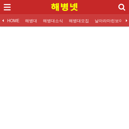
로그인
회원가입
Sketchbook5, 스케치북5
HOME
HOME
해병대
해병대소식
해병대모집
날아라마린보이
해병대
대한민국해병대
교휸단소식
해병대입대 Q&A
해병닷컴 해병대소식
대한민국해병대
교훈단일정
해병대교육훈련단
해병대교육훈련단
자유게시판
해군해병대 소식
훈련병사진
질문과답변
해병대역사
날아라마린보이
훈련병 응원게시판
날아라마린보이
해병대자료
해병대소식
Sketchbook5, 스케치북5
해병대모집
날아라마린보이
해병대사진 복원보정
교육훈련단 소식
커뮤니티
해병대블로그
링크