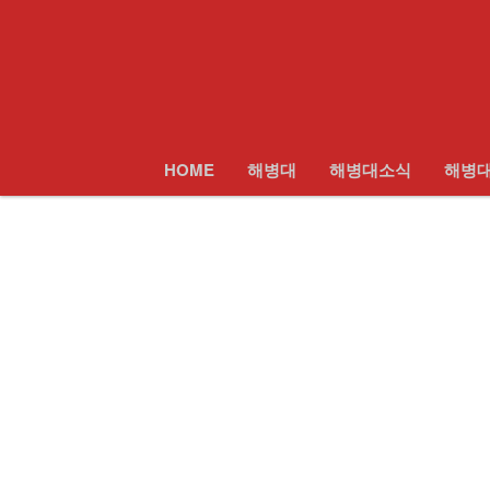
로그인
회원가입
Sketchbook5, 스케치북5
HOME
전체보기
해병대
해병대소식
HOME
해병대
해병대소식
해병
Sketchbook5, 스케치북5
해병대모집
날아라마린보이
해병대사진 복원보정
교육훈련단 소식
- 교휸단소식
- 교훈단일정
- 훈련병사진