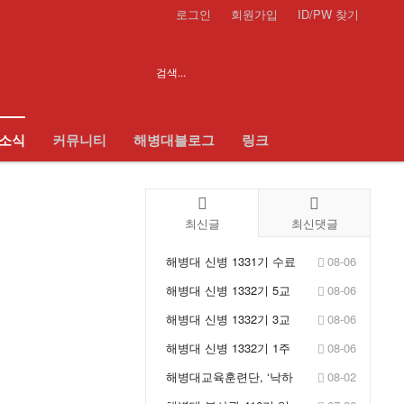
로그인
회원가입
ID/PW 찾기
 소식
커뮤니티
해병대블로그
링크
최신글
최신댓글
해병대 신병 1331기 수료
08-06
식 - KFN LIVE
해병대 신병 1332기 5교
08-06
육대 1주차 훈련사진 - ...
해병대 신병 1332기 3교
08-06
육대 1주차 훈련사진 - ...
해병대 신병 1332기 1주
08-06
차 훈련사진 - 입소식
해병대교육훈련단, ‘낙하
08-02
산 정비포장 교육’ 실시