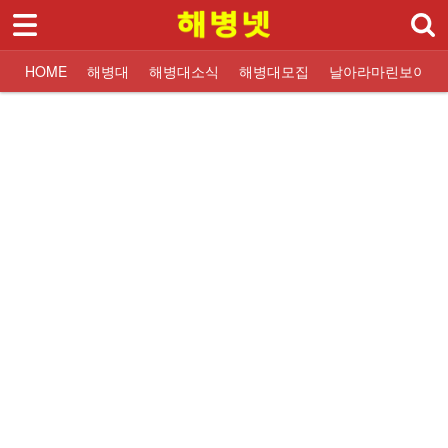
로그인
회원가입
Sketchbook5, 스케치북5
HOME
HOME
해병대
해병대소식
해병대모집
날아라마린보이
해병대
대한민국해병대
교휸단소식
해병대입대 Q&A
해병닷컴 해병대소식
대한민국해병대
교훈단일정
해병대교육훈련단
해병대교육훈련단
자유게시판
해군해병대 소식
훈련병사진
질문과답변
해병대역사
날아라마린보이
훈련병 응원게시판
날아라마린보이
해병대자료
해병대소식
Sketchbook5, 스케치북5
해병대모집
날아라마린보이
해병대사진 복원보정
교육훈련단 소식
커뮤니티
해병대블로그
링크