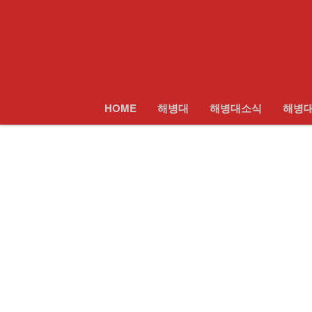
로그인
회원가입
Sketchbook5, 스케치북5
HOME
전체보기
해병대
해병대소식
HOME
해병대
해병대소식
해병
Sketchbook5, 스케치북5
해병대모집
날아라마린보이
해병대사진 복원보정
교육훈련단 소식
커뮤니티
해병대블로그
링크