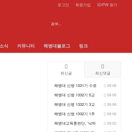
로그인
회원가입
ID/PW 찾기
 소식
커뮤니티
해병대블로그
링크
최신글
최신댓글
해병대 신병 1331기 수료
08-06
식 - KFN LIVE
해병대 신병 1332기 5교
08-06
육대 1주차 훈련사진 - ...
해병대 신병 1332기 3교
08-06
육대 1주차 훈련사진 - ...
해병대 신병 1332기 1주
08-06
차 훈련사진 - 입소식
해병대교육훈련단, ‘낙하
08-02
산 정비포장 교육’ 실시