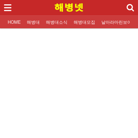
로그인
회원가입
Sketchbook5, 스케치북5
HOME
HOME
해병대
해병대소식
해병대모집
날아라마린보이
해병대
대한민국해병대
교휸단소식
해병대입대 Q&A
해병닷컴 해병대소식
대한민국해병대
교훈단일정
해병대교육훈련단
해병대교육훈련단
자유게시판
해군해병대 소식
훈련병사진
질문과답변
해병대역사
날아라마린보이
훈련병 응원게시판
날아라마린보이
해병대자료
해병대소식
Sketchbook5, 스케치북5
해병대모집
날아라마린보이
해병대사진 복원보정
교육훈련단 소식
커뮤니티
해병대블로그
링크