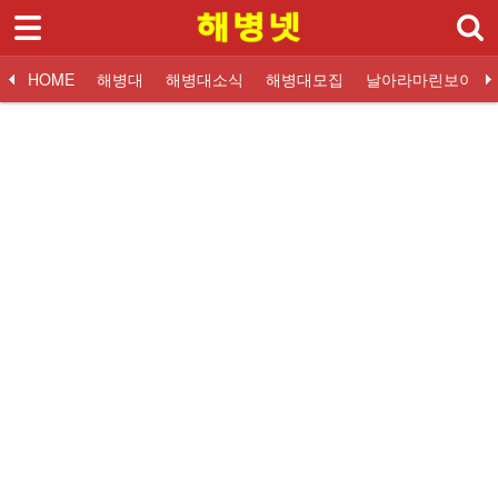
로그인
회원가입
Sketchbook5, 스케치북5
HOME
HOME
해병대
해병대소식
해병대모집
날아라마린보이
해병대
대한민국해병대
교휸단소식
해병대입대 Q&A
해병닷컴 해병대소식
대한민국해병대
교훈단일정
해병대교육훈련단
해병대교육훈련단
자유게시판
해군해병대 소식
훈련병사진
질문과답변
해병대역사
날아라마린보이
훈련병 응원게시판
날아라마린보이
해병대자료
해병대소식
Sketchbook5, 스케치북5
해병대모집
날아라마린보이
해병대사진 복원보정
교육훈련단 소식
- 교휸단소식
- 교훈단일정
- 훈련병사진